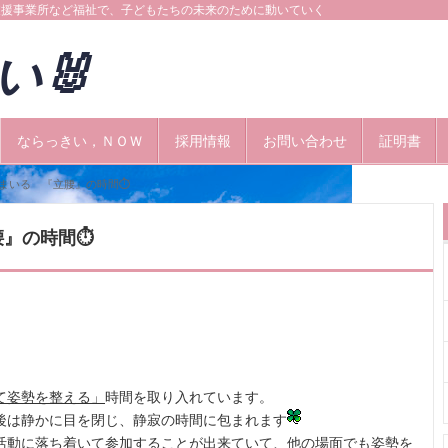
支援事業所など福祉で、子どもたちの未来のために動いていく
きい🐰
ならっきい，ＮＯＷ
採用情報
お問い合わせ
証明書
まいる 『立腰』の時間⏱
腰』の時間⏱
て姿勢を整える」
時間を取り入れています。
後は静かに目を閉じ、静寂の時間に包まれます
活動に落ち着いて参加することが出来ていて、他の場面でも姿勢を