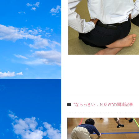
"ならっきい，ＮＯＷ"の関連記事