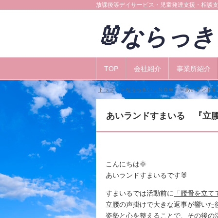
放課後等デイサービス・児童発達支援・相談
🐰ならっ
TOP
会社紹介
事業所紹介
トップ
>
ならっきい，ＮＯＷ
> あいランドす
あいランドすまいる 『立
こんにちは🌞
あいランドすまいるです🐰
すまいるでは活動前に
「腰骨を立て
立腰の声掛けで大きな返事が響いた
姿勢と心を整えることで、その後の