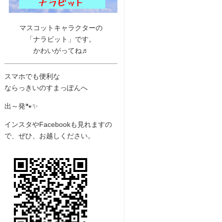
マスコットキャラクターの
「ナラビット」です。
かわいがってね♬
スマホでも便利な
ならっきいのすまっぽんへ
出～発🐾✨
インスタやFacebookも見れますの
で、ぜひ、お越しください。