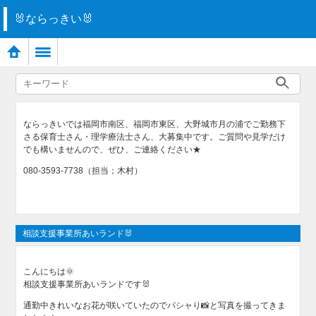
🐰ならっきい🐰
ならっきいでは福岡市南区、福岡市東区、大野城市月の浦でご勤務下
さる保育士さん・理学療法士さん、大募集中です。ご質問や見学だけ
でも構いませんので、ぜひ、ご連絡ください★
080-3593-7738（担当；木村）
相談支援事業所あいランド🐰
こんにちは🌞
相談支援事業所あいランドです🐰
通勤中きれいなお花が咲いていたのでパシャり📸と写真を撮ってきま