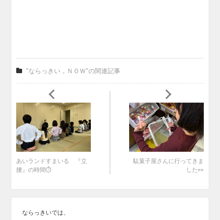
"ならっきい，ＮＯＷ"の関連記事
あいランドすまいる 『立
駄菓子屋さんに行ってきま
腰』の時間⏱
した👀
ならっきいでは、