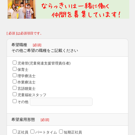
[ 必須 ]は必須項目です。
希望職種
[必須]
その他ご希望の職種をご記載ください
児発管(児童発達支援管理責任者)
保育士
理学療法士
作業療法⼠
⾔語聴覚⼠
児童福祉スタッフ
その他
希望雇用形態
[必須]
正社員
パートタイム
短期正社員