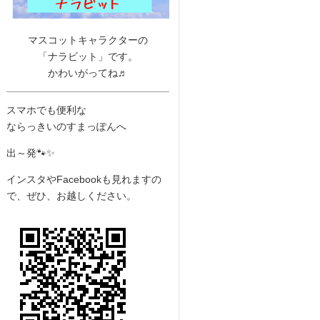
マスコットキャラクターの
「ナラビット」です。
かわいがってね♬
スマホでも便利な
ならっきいのすまっぽんへ
出～発🐾✨
インスタやFacebookも見れますの
で、ぜひ、お越しください。