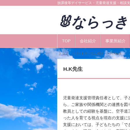
放課後等デイサービス・児童発達支援・相談
🐰ならっ
TOP
会社紹介
事業所紹介
トップ
>
パートナーさん紹介
> H.K先生
H.K先生
児童発達支援管理責任者として、子
ら、ご家族や関係機関との連携を図
教員としての経験を基盤に、空手道
った人を育てる視点を現在の支援に
支援においては、子どもたちの「で