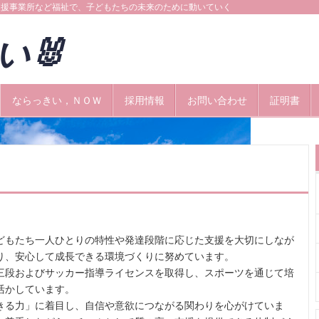
支援事業所など福祉で、子どもたちの未来のために動いていく
きい🐰
ならっきい，ＮＯＷ
採用情報
お問い合わせ
証明書
どもたち一人ひとりの特性や発達段階に応じた支援を大切にしなが
り、安心して成長できる環境づくりに努めています。
三段およびサッカー指導ライセンスを取得し、スポーツを通じて培
活かしています。
きる力」に着目し、自信や意欲につながる関わりを心がけていま