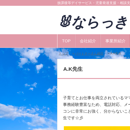
放課後等デイサービス・児童発達支援・相談
🐰ならっ
TOP
会社紹介
事業所紹介
トップ
>
パートナーさん紹介
> A.K先生
A.K先生
子育てとお仕事を両立されているマ
事務経験豊富なため、電話対応、メ
コンに非常にお強く、分からないこ
生です☆彡