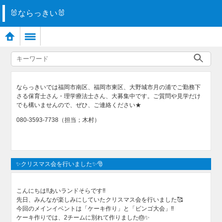
🐰ならっきい🐰
ならっきいでは福岡市南区、福岡市東区、大野城市月の浦でご勤務下
さる保育士さん・理学療法士さん、大募集中です。ご質問や見学だけ
でも構いませんので、ぜひ、ご連絡ください★
080-3593-7738（担当；木村）
✨クリスマス会を行いました✨🎅
こんにちは‼️あいランドそらです‼️
先日、みんなが楽しみにしていたクリスマス会を行いました🥰
今回のメインイベントは「ケーキ作り」と「ビンゴ大会」‼️
ケーキ作りでは、2チームに別れて作りました🎂✨️