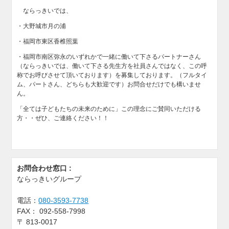
ならっきいでは、
・大野城市月の浦
・福岡市東区香椎照葉
・福岡市南区弥永のいずれかで一緒に働いて下さるパートナーさん
（ならっきいでは、働いて下さる先生方を社員さんではなく、この呼
称でお呼びさせて頂いております）を募集しております。（フルタイ
ム、パートさん、どちらも大歓迎です）お問合せだけでも構いませ
ん。
「全ては子どもたちの未来のために」この理念にご賛同いただける
方・・ぜひ、ご連絡ください！！
お問合わせ窓口 :
ならっきいグループ
電話：
080-3593-7738
FAX：
092-558-7998
〒
813-0017