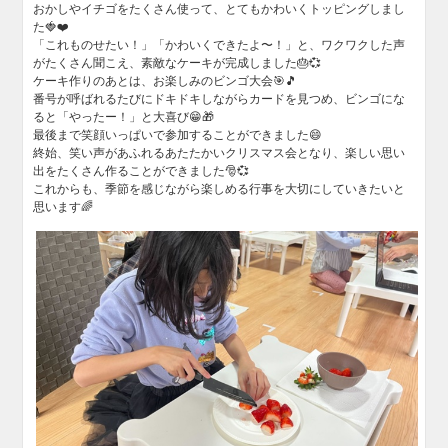
おかしやイチゴをたくさん使って、とてもかわいくトッピングしまし
た🍓❤️
「これものせたい！」「かわいくできたよ〜！」と、ワクワクした声
がたくさん聞こえ、素敵なケーキが完成しました🎂💞
ケーキ作りのあとは、お楽しみのビンゴ大会🎯🎵
番号が呼ばれるたびにドキドキしながらカードを見つめ、ビンゴにな
ると「やったー！」と大喜び😁🎁
最後まで笑顔いっぱいで参加することができました😄
終始、笑い声があふれるあたたかいクリスマス会となり、楽しい思い
出をたくさん作ることができました🎅💞
これからも、季節を感じながら楽しめる行事を大切にしていきたいと
思います🌈