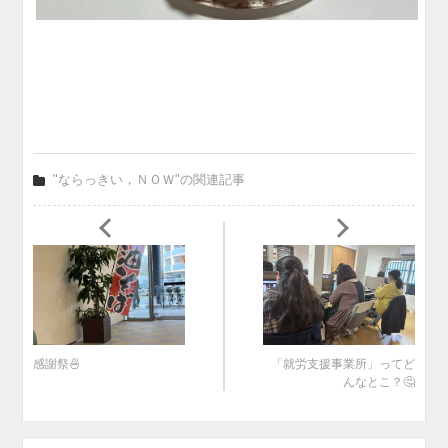
"ならっきい，ＮＯＷ"の関連記事
感謝祭🍜
「就労支援事業所」ってど
んなとこ？🤔