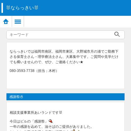
🐰ならっきい🐰
ならっきいでは福岡市南区、福岡市東区、大野城市月の浦でご勤務下
さる保育士さん・理学療法士さん、大募集中です。ご質問や見学だけ
でも構いませんので、ぜひ、ご連絡ください★
080-3593-7738（担当；木村）
感謝祭🍜
相談支援事業所あいランドです🐰
今日はビルの「感謝祭」
一年の感謝を込めて、油そばのご提供がありました。