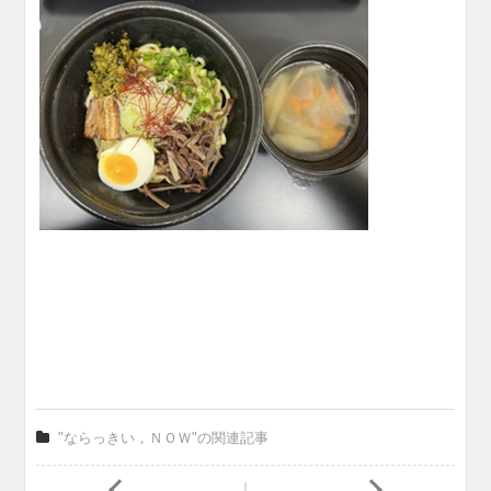
"ならっきい，ＮＯＷ"の関連記事