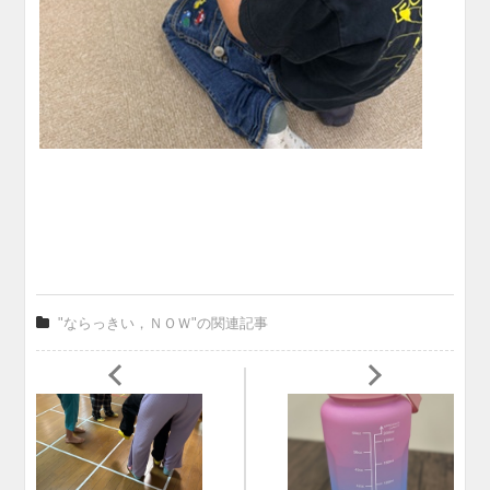
"ならっきい，ＮＯＷ"の関連記事