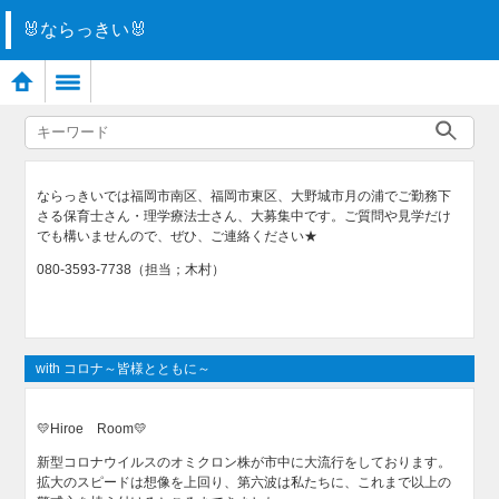
🐰ならっきい🐰
ならっきいでは福岡市南区、福岡市東区、大野城市月の浦でご勤務下
さる保育士さん・理学療法士さん、大募集中です。ご質問や見学だけ
でも構いませんので、ぜひ、ご連絡ください★
080-3593-7738（担当；木村）
with コロナ～皆様とともに～
💛Hiroe Room💛
新型コロナウイルスのオミクロン株が市中に大流行をしております。
拡大のスピードは想像を上回り、第六波は私たちに、これまで以上の