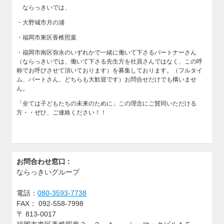
ならっきいでは、
・大野城市月の浦
・福岡市東区香椎照葉
・福岡市南区弥永のいずれかで一緒に働いて下さるパートナーさん
（ならっきいでは、働いて下さる先生方を社員さんではなく、この呼
称でお呼びさせて頂いております）を募集しております。（フルタイ
ム、パートさん、どちらも大歓迎です）お問合せだけでも構いませ
ん。
「全ては子どもたちの未来のために」この理念にご賛同いただける
方・・ぜひ、ご連絡ください！！
お問合わせ窓口 :
ならっきいグループ
電話：
080-3593-7738
FAX：
092-558-7998
〒
813-0017