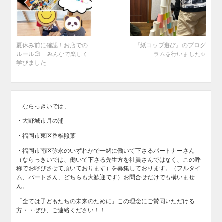
夏休み前に確認！お店での
『紙コップ遊び』のプログ
ルール😊 みんなで楽しく
ラムを行いました✨
学びました
ならっきいでは、
・大野城市月の浦
・福岡市東区香椎照葉
・福岡市南区弥永のいずれかで一緒に働いて下さるパートナーさん
（ならっきいでは、働いて下さる先生方を社員さんではなく、この呼
称でお呼びさせて頂いております）を募集しております。（フルタイ
ム、パートさん、どちらも大歓迎です）お問合せだけでも構いませ
ん。
「全ては子どもたちの未来のために」この理念にご賛同いただける
方・・ぜひ、ご連絡ください！！