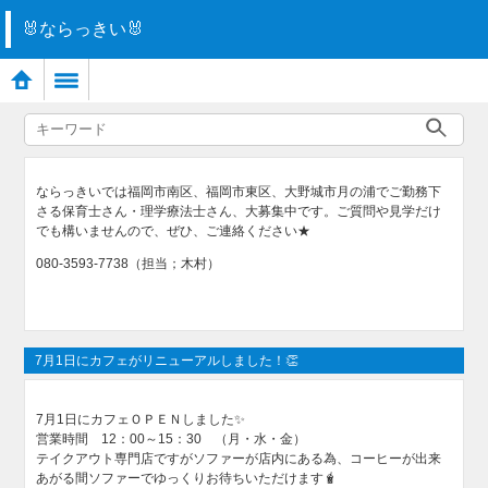
🐰ならっきい🐰
ならっきいでは福岡市南区、福岡市東区、大野城市月の浦でご勤務下
さる保育士さん・理学療法士さん、大募集中です。ご質問や見学だけ
でも構いませんので、ぜひ、ご連絡ください★
080-3593-7738（担当；木村）
7月1日にカフェがリニューアルしました！👏
7月1日にカフェＯＰＥＮしました✨
営業時間 12：00～15：30 （月・水・金）
テイクアウト専門店ですがソファーが店内にある為、コーヒーが出来
あがる間ソファーでゆっくりお待ちいただけます🧋