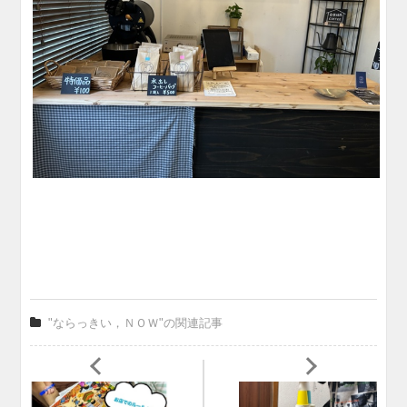
"ならっきい，ＮＯＷ"の関連記事