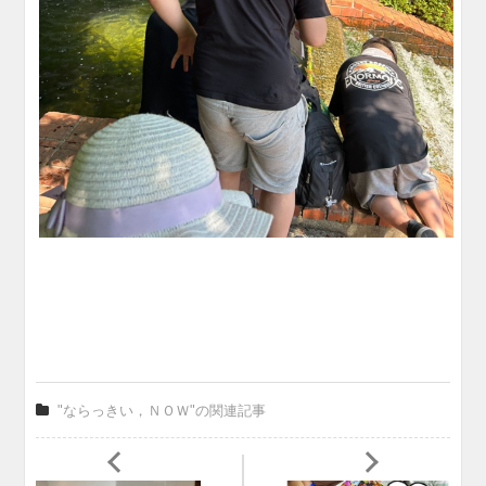
"ならっきい，ＮＯＷ"の関連記事