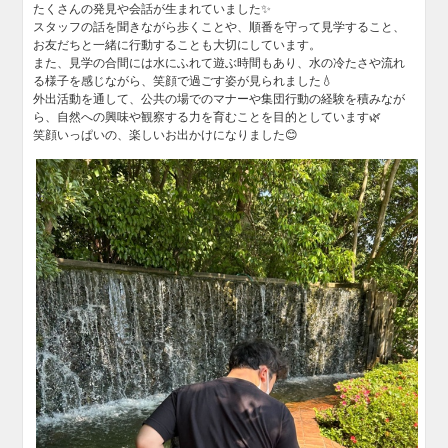
たくさんの発見や会話が生まれていました✨
スタッフの話を聞きながら歩くことや、順番を守って見学すること、
お友だちと一緒に行動することも大切にしています。
また、見学の合間には水にふれて遊ぶ時間もあり、水の冷たさや流れ
る様子を感じながら、笑顔で過ごす姿が見られました💧
外出活動を通して、公共の場でのマナーや集団行動の経験を積みなが
ら、自然への興味や観察する力を育むことを目的としています🌿
笑顔いっぱいの、楽しいお出かけになりました😊