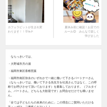
カフェラビットが生まれ変
夏休み前に確認！お店での
わります！！🐰☕🎉
ルール😊 みんなで楽しく
学びました
ならっきいでは、
・大野城市月の浦
・福岡市東区香椎照葉
・福岡市南区弥永のいずれかで一緒に働いて下さるパートナーさん
（ならっきいでは、働いて下さる先生方を社員さんではなく、この呼
称でお呼びさせて頂いております）を募集しております。（フルタイ
ム、パートさん、どちらも大歓迎です）お問合せだけでも構いませ
ん。
「全ては子どもたちの未来のために」この理念にご賛同いただける
方・・ぜひ、ご連絡ください！！