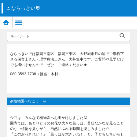
🐰ならっきい🐰
ならっきいでは福岡市南区、福岡市東区、大野城市月の浦でご勤務下
さる保育士さん・理学療法士さん、大募集中です。ご質問や見学だけ
でも構いませんので、ぜひ、ご連絡ください★
080-3593-7738（担当；木村）
🌿植物園へ行こう！🌸
今回は、みんなで植物園へお出かけしました😊
園内では、色とりどりのお花や大きな葉っぱ、普段なかなか見ること
のない植物を見ながら、自然にふれる時間を楽しみました🌱
「このお花きれい！」「葉っぱが大きいね！」と、子どもたちからも