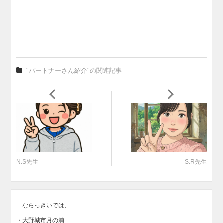
"パートナーさん紹介"の関連記事
N.S先生
S.R先生
ならっきいでは、
・大野城市月の浦