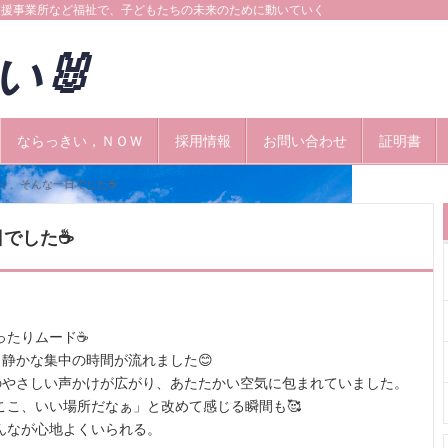
支援事業所など福祉で、子どもたちの未来のために動いていく
きい🐰
ならっきい，ＮＯＷ
採用情報
お問い合わせ
証明書
着く、そんな一日でした☕
日でした☕
ったりムード☕
静かな集中の時間が流れました😊
のやさしい声かけが広がり、あたたかい空気に包まれていました。
ここ、いい場所だなぁ」と改めて感じる瞬間も🥰
んなが心地よくいられる。