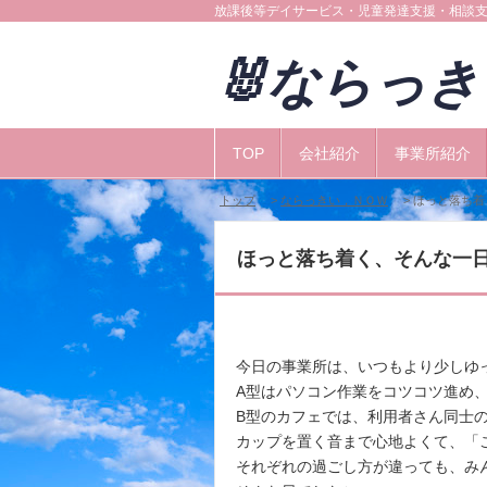
放課後等デイサービス・児童発達支援・相談
🐰ならっ
TOP
会社紹介
事業所紹介
トップ
>
ならっきい，ＮＯＷ
> ほっと落ち
ほっと落ち着く、そんな一
今日の事業所は、いつもより少しゆ
A型はパソコン作業をコツコツ進め、
B型のカフェでは、利用者さん同士
カップを置く音まで心地よくて、「
それぞれの過ごし方が違っても、み