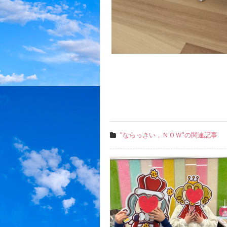
"ならっきい，ＮＯＷ"の関連記事