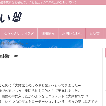
支援事業所など福祉で、子どもたちの未来のために動いていく
きい🐰
ならっきい，ＮＯＷ
採用情報
お問い合わせ
証明書
様子「音と光の体験」🔦
体験」🔦
るために「大野城心のふるさと館」へ行ってきました🚙
場での過ごし方、集団活動を目的として実施しました。
画面の中に入ったかのようなモニュメントに大興奮です ☺️
り、いくつもの展示をローテーションしたり、各々の楽しみ方で過