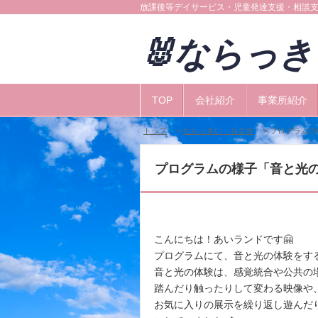
放課後等デイサービス・児童発達支援・相談
🐰ならっ
TOP
会社紹介
事業所紹介
トップ
>
ならっきい，ＮＯＷ
> プログラムの
プログラムの様子「音と光の
こんにちは！あいランドです🤗
プログラムにて、音と光の体験をす
音と光の体験は、感覚統合や公共の
踏んだり触ったりして変わる映像や、
お気に入りの展示を繰り返し遊んだ