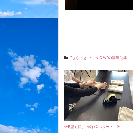
"ならっきい，ＮＯＷ"の関連記事
🌟B型で新しい軽作業スタート！🌟