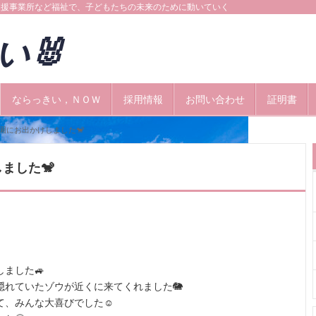
支援事業所など福祉で、子どもたちの未来のために動いていく
きい🐰
ならっきい，ＮＯＷ
採用情報
お問い合わせ
証明書
公園にお出かけしました🐒
しました🐒
ました🚙
隠れていたゾウが近くに来てくれました🐘
、みんな大喜びでした☺️