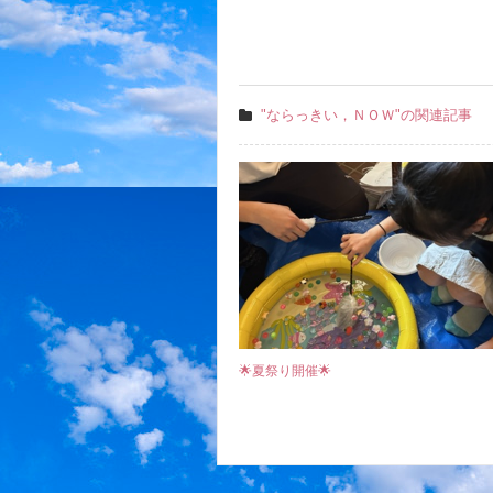
"ならっきい，ＮＯＷ"の関連記事
🌟夏祭り開催🌟