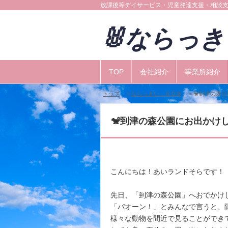
放課後等デイサービス・児童発達支援・相談
🐰ならっ
TOP
会社紹介
事業所紹介
トップ
>
ならっきい，ＮＯＷ
> 🐒到津の森
🐒到津の森公園にお出かけ
こんにちは！あいランドそらです！
先日、「到津の森公園」へおでかけし
「パオーン！」とみんなで言うと、
様々な動物を間近で見ることができて