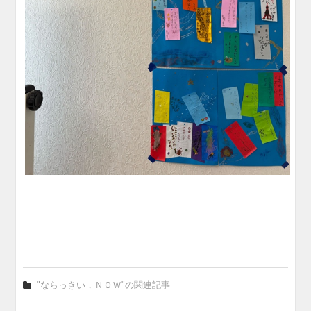
"ならっきい，ＮＯＷ"の関連記事