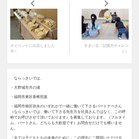
🎉イベントに出店しました
すまいる『記憶力チャレン
🐰✨
ジ』
ならっきいでは、
・大野城市月の浦
・福岡市東区香椎照葉
・福岡市南区弥永のいずれかで一緒に働いて下さるパートナーさん
（ならっきいでは、働いて下さる先生方を社員さんではなく、この呼
称でお呼びさせて頂いております）を募集しております。（フルタイ
ム、パートさん、どちらも大歓迎です）お問合せだけでも構いませ
ん。
「全ては子どもたちの未来のために」この理念にご賛同いただける