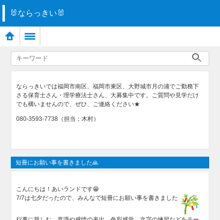
🐰ならっきい🐰
ならっきいでは福岡市南区、福岡市東区、大野城市月の浦でご勤務下
さる保育士さん・理学療法士さん、大募集中です。ご質問や見学だけ
でも構いませんので、ぜひ、ご連絡ください★
080-3593-7738（担当；木村）
短冊にお願い事を書きました🙏
こんにちは！あいランドです😁
7/7は七夕だったので、みんなで短冊にお願い事を書きました
行事に親しむ、意識や感情の表出、色彩感覚、文字の練習などをテー