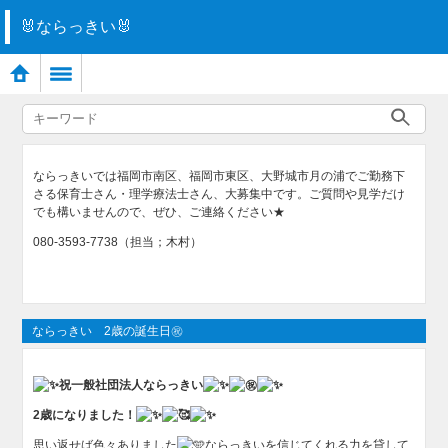
🐰ならっきい🐰
ならっきいでは福岡市南区、福岡市東区、大野城市月の浦でご勤務下
さる保育士さん・理学療法士さん、大募集中です。ご質問や見学だけ
でも構いませんので、ぜひ、ご連絡ください★
080-3593-7738（担当；木村）
ならっきい 2歳の誕生日㊗
祝一般社団法人ならっきい
2歳になりました！
思い返せば色々ありました
ならっきいを信じてくれる力を貸して