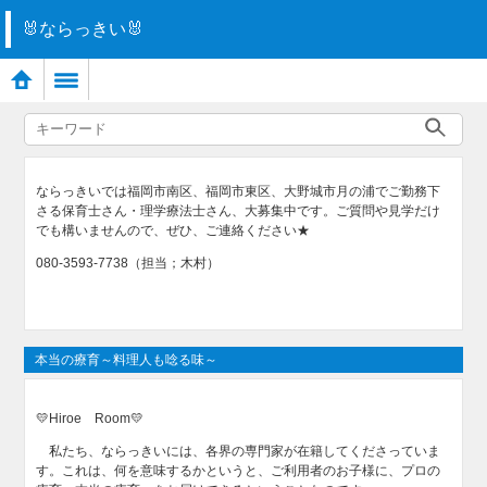
🐰ならっきい🐰
ならっきいでは福岡市南区、福岡市東区、大野城市月の浦でご勤務下
さる保育士さん・理学療法士さん、大募集中です。ご質問や見学だけ
でも構いませんので、ぜひ、ご連絡ください★
080-3593-7738（担当；木村）
本当の療育～料理人も唸る味～
💛Hiroe Room💛
私たち、ならっきいには、各界の専門家が在籍してくださっていま
す。これは、何を意味するかというと、ご利用者のお子様に、プロの